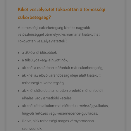
Kiket veszélyeztet fokozottan a terhességi
cukorbetegség?
A terhességi cukorbetegség kisebb-nagyobb
valószínűséggel bármelyik kismamánál kialakulhat.
3
Fokozottan veszélyeztetettek
:
a 30 évnél idősebbek,
a túlsúlyos vagy elhízott nők,
akiknél a családban előfordult már cukorbetegség,
akiknél az előző várandósság ideje alatt kialakult
terhességi cukorbetegség,
akiknél előfordult ismeretlen eredetű méhen belüli
elhalás vagy ismétlődő vetélés,
akiknél több alkalommal előfordult méhszájgyulladás,
húgyúti fertőzés vagy vesemedence-gyulladás,
illetve, akik terhességi magas vérnyomásban
szenvednek.