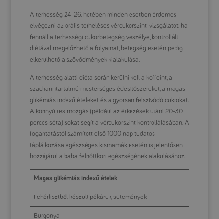
A terhesség 24-26. hetében minden esetben érdemes
elvégezni az orális terheléses vércukorszint-vizsgálatot: ha
fennáll a terhességi cukorbetegség veszélye, kontrollált
diétával megelőzhető a folyamat, betegség esetén pedig
elkerülhető a szövődmények kialakulása.
A terhesség alatti diéta során kerülni kell a koffeint, a
szacharintartalmú mesterséges édesítőszereket, a magas
glikémiás indexű ételeket és a gyorsan felszívódó cukrokat.
A könnyű testmozgás (például az étkezések utáni 20-30
perces séta) sokat segít a vércukorszint kontrollálásában. A
fogantatástól számított első 1000 nap tudatos
táplálkozása egészséges kismamák esetén is jelentősen
hozzájárul a baba felnőttkori egészségének alakulásához.
Magas glikémiás indexű ételek
Fehérlisztből készült pékáruk, sütemények
Burgonya