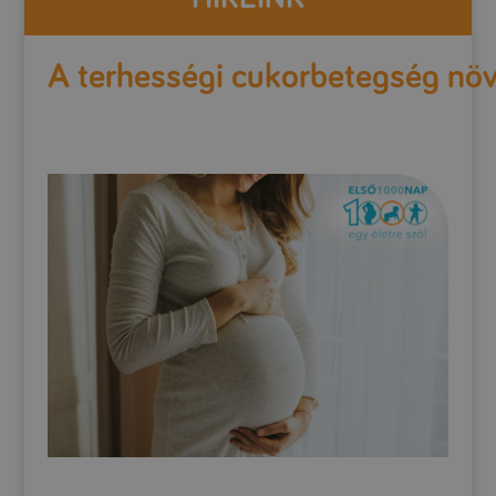
A terhességi cukorbetegség növ