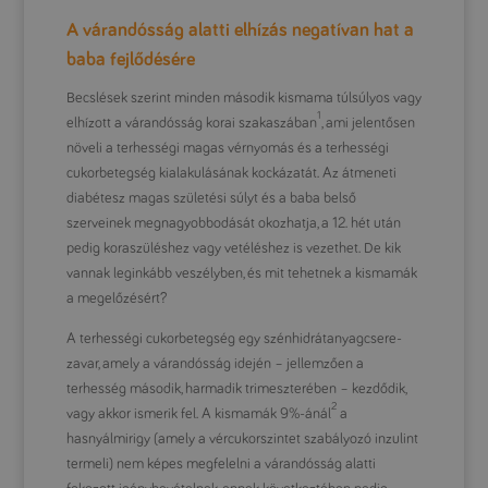
A várandósság alatti elhízás negatívan hat a
baba fejlődésére
Becslések szerint minden második kismama túlsúlyos vagy
1
elhízott a várandósság korai szakaszában
, ami jelentősen
növeli a terhességi magas vérnyomás és a terhességi
cukorbetegség kialakulásának kockázatát. Az átmeneti
diabétesz magas születési súlyt és a baba belső
szerveinek megnagyobbodását okozhatja, a 12. hét után
pedig koraszüléshez vagy vetéléshez is vezethet. De kik
vannak leginkább veszélyben, és mit tehetnek a kismamák
a megelőzésért?
A terhességi cukorbetegség egy szénhidrátanyagcsere-
zavar, amely a várandósság idején – jellemzően a
terhesség második, harmadik trimeszterében – kezdődik,
2
vagy akkor ismerik fel. A kismamák 9%-ánál
a
hasnyálmirigy (amely a vércukorszintet szabályozó inzulint
termeli) nem képes megfelelni a várandósság alatti