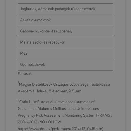
Joghurtok, krémtúrók, pudingok, túródesszertek
Aszalt gyümölcsök
Gabona-, kukorica- és rizspehely
Maláta, szőlő- és répacukor
Méz
Gyümölcslevek
Források:
1
Magyar Dietetikusok Országos Szövetsége, Táplálkozási
Akadémia Hírlevél, 8. évfolyam, 9. Szám
2
Carla L. DeSisto et al.: Prevalence Estimates of
Gestational Diabetes Mellitus in the United States,
Pregnancy Risk Assessment Monitoring System (PRAMS),
2007–2010. (NO FOLLOW:
https://www.cdc.gov/pcd/issues/2014/13_0415.htm)