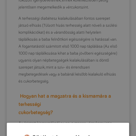
fokozott igénybevételnek, ennek következtében pedig
jelentősen megemelkedik a vércukorszint.
A terhességi diabétesz kialakulásában fontos szerepet
játszó elhízás (Túlzott hízás terhesség alatt növeli a szülési
komplikációkat) és a várandósság alatti helytelen
táplálkozás a baba felnőttkori egészségére is hatással van.
A fogantatástól számított első 1000 nap táplálása (Az első
1000 nap táplálkozása kihat a baba jövőbeni egészségére)
ugyanis olyan népbetegségek kialakulásában is döntő
szerepet játszik, mint a szív- és érrendszeri
megbetegedések vagy a babánál később kialakuló elhízás
és cukorbetegség.
Hogyan hat a magzatra és a kismamára a
terhességi
cukorbetegség?
Az érintett kismamáknál az anya magas vércukorszintje
hatással van a magzat szervezetére, ezért a vércukorszint