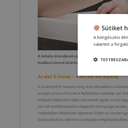
Sütiket 
A böngészési élm
valamint a forga
A kisbaba étrendjének egyik alapját életének első három
TESTRESZAB
kínálkozó étrendi lehetőségek közül. Cikkünkben összesz
Az első 6 hónap – a kincset érő anyatej
A születéstől 6 hónapos korig tartó időszakban a kisbaba
anyagot, amire a kicsinek a fejlődéshez szüksége van. Szá
amelyek felkészítik a baba szervezetét egyes vírusok le
nem áll rendelkezésünkre elegendő mennyiségű anyatej, 
megfelelően kifejlesztett tápszerek. Ebben az esetben gye
kiválasztásában, valamint az adagolás megállapításában.