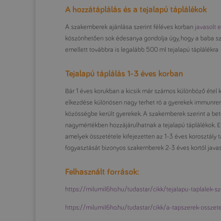
A hozzátáplálás és a tejalapú táplálékok
A szakemberek ajánlása szerint féléves korban
javasolt e
köszönhetően sok édesanya gondolja úgy, hogy a baba sz
emellett továbbra is legalább 500 ml tejalapú táplálékra
Tejalapú táplálás 1-3 éves korban
Bár 1 éves korukban a kicsik már számos különböző étel k
elkezdése különösen nagy terhet ró a gyerekek immunren
közösségbe került gyerekek. A szakemberek szerint a bet
nagymértékben hozzájárulhatnak a tejalapú táplálékok. Eb
amelyek összetétele kifejezetten az 1-3 éves korosztály t
fogyasztását bizonyos szakemberek 2-3 éves kortól javaso
Felhasznált források:
https://milumil6ho.hu/tudastar/cikk/tejalapu-taplalek-s
https://milumil6ho.hu/tudastar/cikk/a-tapszerek-osszet