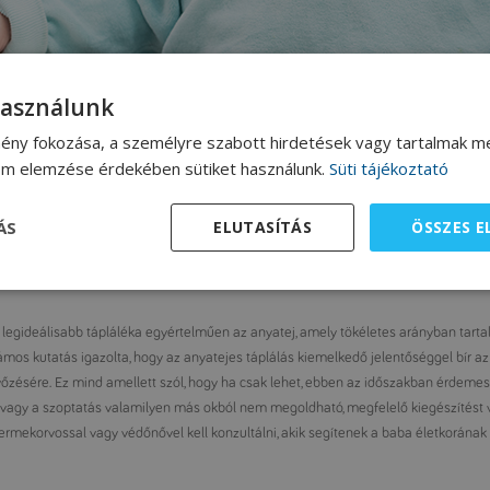
használunk
ény fokozása, a személyre szabott hirdetések vagy tartalmak me
lom elemzése érdekében sütiket használunk.
Süti tájékoztató
 évében a tejalapú táplálékok adják. Rendkívül fontos azonban, hogy a baba korán
ÁS
ELUTASÍTÁS
ÖSSZES 
edtük azokat az alapvetéseket, amelyek segítenek eligazodni a tejalapú táplálá
 legideálisabb tápláléka egyértelműen az anyatej, amely tökéletes arányban tart
mos kutatás igazolta, hogy az anyatejes táplálás kiemelkedő jelentőséggel bír az
győzésére. Ez mind amellett szól, hogy ha csak lehet, ebben az időszakban érdem
vagy a szoptatás valamilyen más okból nem megoldható, megfelelő kiegészítést v
rmekorvossal vagy védőnővel kell konzultálni, akik segítenek a baba életkorának 