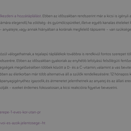
lkezdeni a hozzátáplálást
. Ebben az időszakban rendszerint már a kicsi is igényli a
ámára elegendő, ha zöldség- és gyümölcspüréket, illetve egyéb kanalas ételeket
 – anyatejre, vagy annak hiányában a korának megfelelő tápszerre – van szüksége
özül válogathatnak, a tejalapú táplálékok továbbra is rendkívül fontos szerepet t
dszerére. Ebben az időszakban gyakoriak az enyhébb lefolyású felsőlégúti fertő
egségek megelőzésében többek között a D- és a C-vitamin, valamint a vas bevitel
ben az életkorban már több alternatíva áll a szülők rendelkezésére: 12 hónapos ko
ápanyagigényéhez igazodik, és átmenetet jelenthetnek az anyatej és az állati eredet
lják – ezeket érdemes fokozatosan, a kicsi reakcióira figyelve bevezetni.
zerepe-1-eves-kor-utan-pr
evoi-es-azok-jelentosege–ht