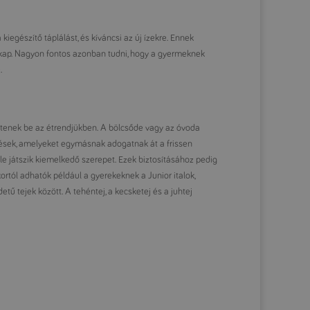
 kiegészítő táplálást, és kíváncsi az új ízekre. Ennek
 kap. Nagyon fontos azonban tudni, hogy a gyermeknek
.
öltenek be az étrendjükben. A bölcsőde vagy az óvoda
zések, amelyeket egymásnak adogatnak át a frissen
e játszik kiemelkedő szerepet. Ezek biztosításához pedig
rtól adhatók például a gyerekeknek a Junior italok,
ű tejek között. A tehéntej, a kecsketej és a juhtej