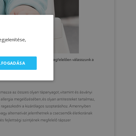
gjelenítése,
ak és a fejlettségi szintjének megfelelően válasszunk a
ELFOGADÁSA
s témakörében.
almazza az összes olyan tápanyagot, vitamint és ásványi
 allergia megelőzésében, és olyan antitesteket tartalmaz,
es ragaszkodni a kizárólagos szoptatáshoz. Amennyiben
agy alternatívát jelenthetnek a csecsemők életkorának
és fejlettségi szintjének megfelelő tápszer