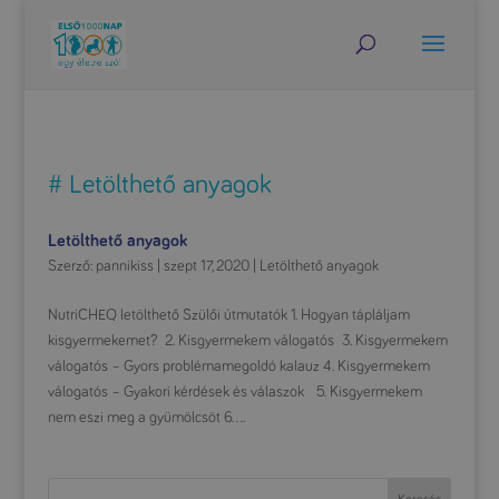
# Letölthető anyagok
Letölthető anyagok
Szerző:
pannikiss
|
szept 17, 2020
|
Letölthető anyagok
NutriCHEQ letölthető Szülői útmutatók 1. Hogyan tápláljam
kisgyermekemet? 2. Kisgyermekem válogatós 3. Kisgyermekem
válogatós – Gyors problémamegoldó kalauz 4. Kisgyermekem
válogatós – Gyakori kérdések és válaszok 5. Kisgyermekem
nem eszi meg a gyümölcsöt 6....