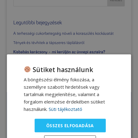
Legutóbbi bejegyzések
A terhességi cukorbetegség növeli a koraszülés kockázatát
Tények és tévhitek a tápszeres táplálásról
Kisbabás karácsony – mi kerüljön az ünnepi asztalra?
Az alvás szerepe a kisbaba fejlődésében
Sütiket használunk
A szoptatós édesanyák étrendje
A böngészési élmény fokozása, a
személyre szabott hirdetések vagy
tartalmak megjelenítése, valamint a
forgalom elemzése érdekében sütiket
Archívum
használunk.
Süti tájékoztató
2023. június
2023. április
ÖSSZES ELFOGADÁSA
2022. december