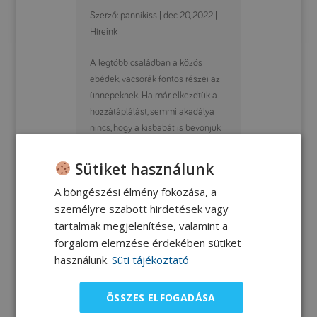
Szerző:
pannikiss
|
dec 20, 2022
|
Híreink
A legtöbb családban a közös
ebédek, vacsorák fontos részei az
ünnepeknek. Ha már elkezdtük a
hozzátáplálást, semmi akadálya
nincs, hogy a kisbabát is bevonjuk
az ünnepi étkezésekbe. Cikkünkkel
a karácsonyi menü bababaráttá
Sütiket használunk
alakításában nyújtunk segítséget
A böngészési élmény fokozása, a
és egy...
személyre szabott hirdetések vagy
tartalmak megjelenítése, valamint a
forgalom elemzése érdekében sütiket
Archívum
használunk.
Süti tájékoztató
2023. június
ÖSSZES ELFOGADÁSA
2023. április